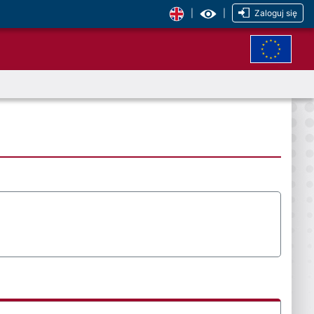
|
|
Zaloguj się