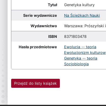
Tytuł
Genetyka kultury
Serie wydawnicze
Na Ścieżkach Nauki
Wydawnictwo
Warszawa: Prószyński i
ISBN
8371803478
Hasła przedmiotowe
Ewolucja -- teoria
Ewolucjonizm kulturow
Genetyka -- teoria
Socjobiologia
Przejdź do listy książek