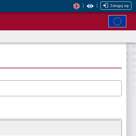
|
|
Zaloguj się