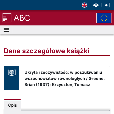
|
|
Menu
Dane szczegółowe książki
Ukryta rzeczywistość: w poszukiwaniu
wszechświatów równoległych / Greene,
Brian (1937); Krzysztoń, Tomasz
Opis