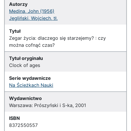
Autorzy
Medina, John (1956)
Jegliński, Wojciech, tł.
Tytuł
Zegar życia: dlaczego się starzejemy? : czy
można cofnąć czas?
Tytuł oryginału
Clock of ages
Serie wydawnicze
Na Ścieżkach Nauki
Wydawnictwo
Warszawa: Prószyński i S-ka, 2001
ISBN
8372550557