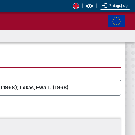
|
|
Zaloguj się
ł (1968); Łokas, Ewa L. (1968)