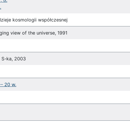
 tł.
.
 dzieje kosmologii współczesnej
nging view of the universe, 1991
i S-ka, 2003
-- 20 w.