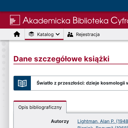
Menu
Katalog
Rejestracja
Dane szczegółowe książki
Światło z przeszłości: dzieje kosmologii
Opis bibliograficzny
Autorzy
Lightman, Alan P. (1948