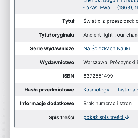
Bieniok, Bogumił (1968),
Łokas, Ewa L. (1968), tł
Tytuł
Światło z przeszłości:
Tytuł oryginału
Ancient light : our cha
Serie wydawnicze
Na Ścieżkach Nauki
Wydawnictwo
Warszawa: Prószyński 
ISBN
8372551499
Hasła przedmiotowe
Kosmologia -- historia 
Informacje dodatkowe
Brak numeracji stron
pokaż spis treści
Spis treści