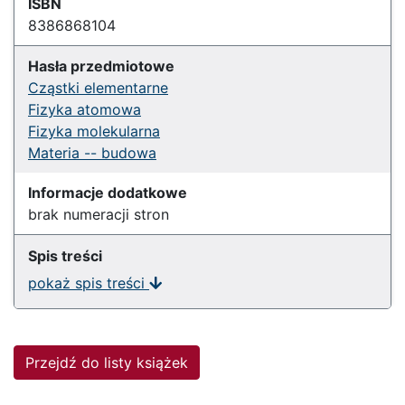
ISBN
8386868104
Hasła przedmiotowe
Cząstki elementarne
Fizyka atomowa
Fizyka molekularna
Materia -- budowa
Informacje dodatkowe
brak numeracji stron
Spis treści
pokaż spis treści
Przejdź do listy książek