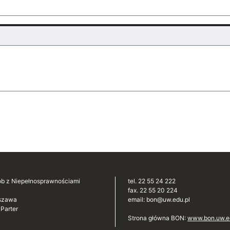
sób z Niepełnosprawnościami
tel. 22 55 24 222
fax. 22 55 20 224
szawa
email: bon@uw.edu.pl
Parter
Strona główna BON:
www.bon.uw.e