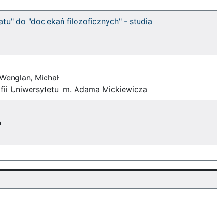
tatu" do "dociekań filozoficznych" - studia
 Wenglan, Michał
fii Uniwersytetu im. Adama Mickiewicza
n