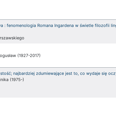
wa : fenomenologia Romana Ingardena w świetle filozofii li
arszawskiego
Bogusław (1927-2017)
istość; najbardziej zdumiewające jest to, co wydaje się oc
nika (1975-)