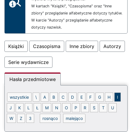
W kartach "Książki", "Czasopisma" oraz "Inne
zbiory" przeglądanie alfabetyczne dotyczy tytułów.
W karcie "Autorzy" przeglądanie alfabetyczne
dotyczy nazwisk.
Książki
Czasopisma
Inne zbiory
Autorzy
Serie wydawnicze
Hasła przedmiotowe
Sortowanie - malejąco
wszystkie
\
A
B
C
D
E
F
G
H
I
J
K
L
Ł
M
N
O
P
R
S
T
U
Indeks alfabetyczny - litera (I)
W
Z
3
rosnąco
malejąco