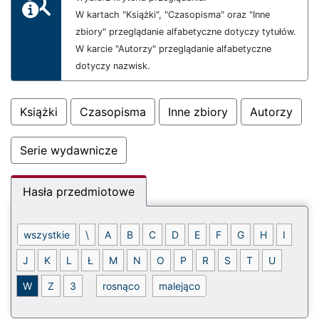
W kartach "Książki", "Czasopisma" oraz "Inne
zbiory" przeglądanie alfabetyczne dotyczy tytułów.
W karcie "Autorzy" przeglądanie alfabetyczne
dotyczy nazwisk.
Książki
Czasopisma
Inne zbiory
Autorzy
Serie wydawnicze
Hasła przedmiotowe
Sortowanie - malejąco
wszystkie
\
A
B
C
D
E
F
G
H
I
J
K
L
Ł
M
N
O
P
R
S
T
U
Indeks alfabetyczny - litera (W)
W
Z
3
rosnąco
malejąco