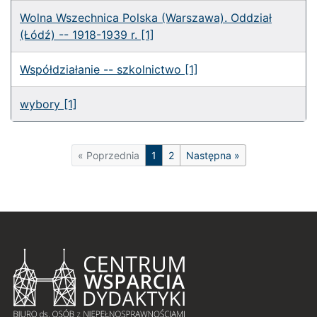
Wolna Wszechnica Polska (Warszawa). Oddział
(Łódź) -- 1918-1939 r. [1]
Współdziałanie -- szkolnictwo [1]
wybory [1]
Nawigacja na stronie
«
Poprzednia
1
2
Następna
»