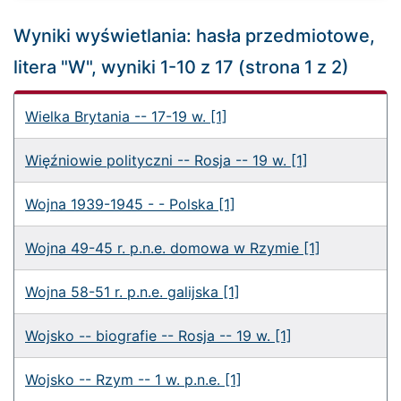
Wyniki wyświetlania: hasła przedmiotowe,
litera "W", wyniki 1-10 z 17 (strona 1 z 2)
Wielka Brytania -- 17-19 w. [1]
Więźniowie polityczni -- Rosja -- 19 w. [1]
Wojna 1939-1945 - - Polska [1]
Wojna 49-45 r. p.n.e. domowa w Rzymie [1]
Wojna 58-51 r. p.n.e. galijska [1]
Wojsko -- biografie -- Rosja -- 19 w. [1]
Wojsko -- Rzym -- 1 w. p.n.e. [1]