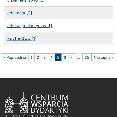
Dziennikarstwo [2]
edukacja [2]
edukacja elastyczna [1]
Edytorstwo [1]
Nawigacja na stronie
«
Poprzednia
1
2
3
4
5
6
7
…
35
Następna
»