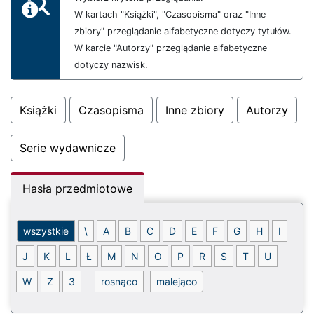
W kartach "Książki", "Czasopisma" oraz "Inne
zbiory" przeglądanie alfabetyczne dotyczy tytułów.
W karcie "Autorzy" przeglądanie alfabetyczne
dotyczy nazwisk.
Książki
Czasopisma
Inne zbiory
Autorzy
Serie wydawnicze
Hasła przedmiotowe
Sortowanie - malejąco
wszystkie
\
A
B
C
D
E
F
G
H
I
J
K
L
Ł
M
N
O
P
R
S
T
U
Indeks alfabetyczny - wszystko
W
Z
3
rosnąco
malejąco