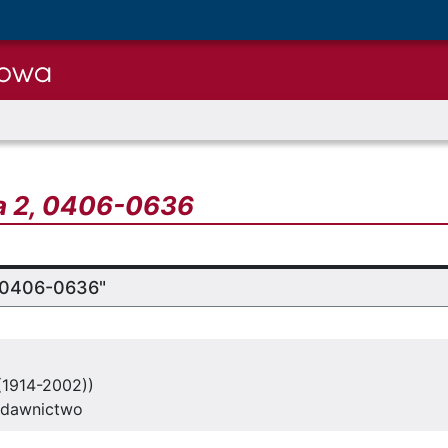
ia 2, 0406-0636
2, 0406-0636"
((1914-2002))
ydawnictwo