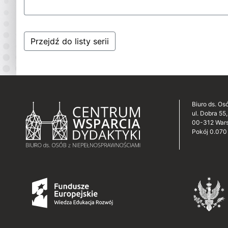
Przejdź do listy serii
Biuro ds. O
ul. Dobra 55,
00-312 War
Pokój 0.070 