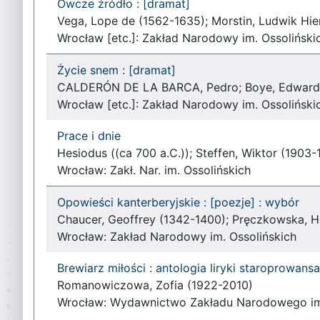
Owcze źródło : [dramat]
Vega, Lope de (1562-1635); Morstin, Ludwik Hi
Wrocław [etc.]: Zakład Narodowy im. Ossoliński
Życie snem : [dramat]
CALDERÓN DE LA BARCA, Pedro; Boye, Edward; 
Wrocław [etc.]: Zakład Narodowy im. Ossoliński
Prace i dnie
Hesiodus ((ca 700 a.C.)); Steffen, Wiktor (1903-
Wrocław: Zakł. Nar. im. Ossolińskich
Opowieści kanterberyjskie : [poezje] : wybór
Chaucer, Geoffrey (1342-1400); Pręczkowska, H
Wrocław: Zakład Narodowy im. Ossolińskich
Brewiarz miłości : antologia liryki staroprowansa
Romanowiczowa, Zofia (1922-2010)
Wrocław: Wydawnictwo Zakładu Narodowego im.